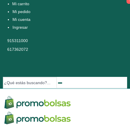
Mi carrito
Mi pedido
Mi cuenta
Ingresar
915311000
617362072
Buscar