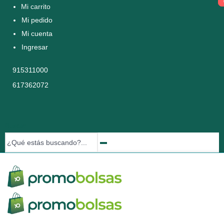
Mi carrito
Mi pedido
Mi cuenta
Ingresar
915311000
617362072
Buscar