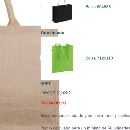
Bolsa 804883
Yute tintado
Bolsa 7120110
RPET .
Desde
2,53
€
You save
(
%)
Bolsa personalizada de yute con interior plastifi
Precio calculado para un mínimo de 50 unidades