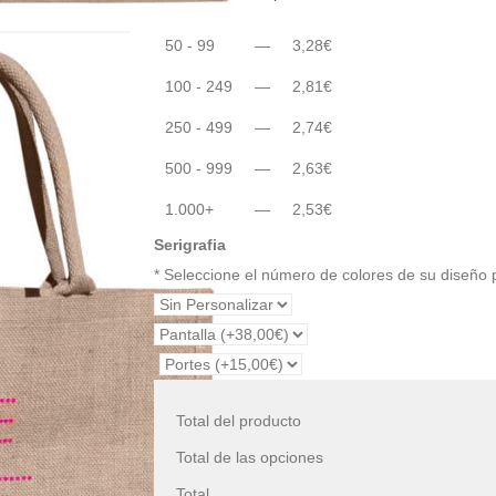
50 - 99
—
3,28
€
100 - 249
—
2,81
€
250 - 499
—
2,74
€
500 - 999
—
2,63
€
1.000+
—
2,53
€
Serigrafia
* Seleccione el número de colores de su diseño
Total del producto
Total de las opciones
Total