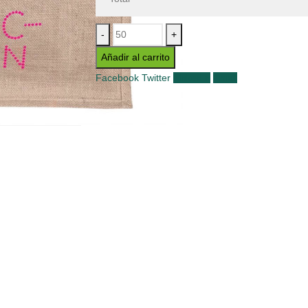
-
+
Añadir al carrito
Facebook
Twitter
LinkedIn
Email