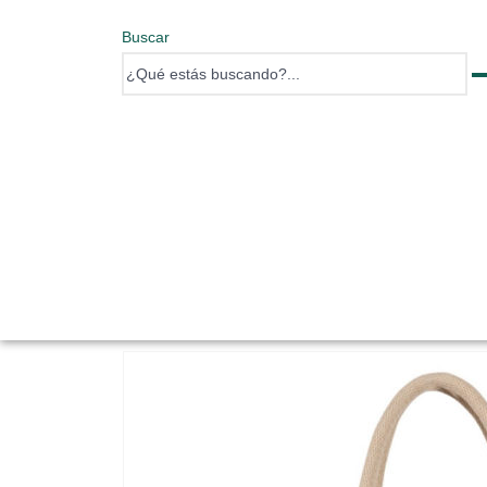
Buscar
0 items
0 items