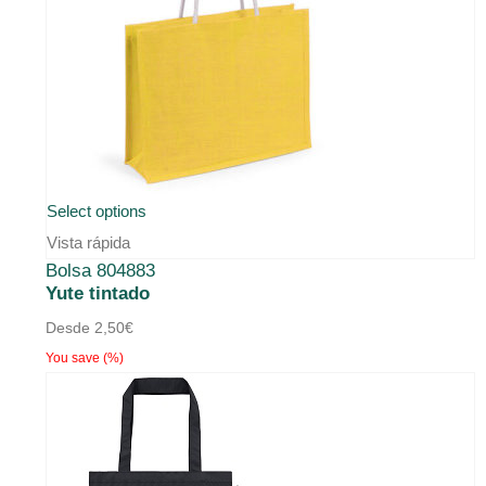
Este
Select options
producto
Vista rápida
Bolsa 804883
tiene
Yute tintado
múltiples
Desde
2,50
€
variantes.
You save
(
%)
Las
opciones
se
pueden