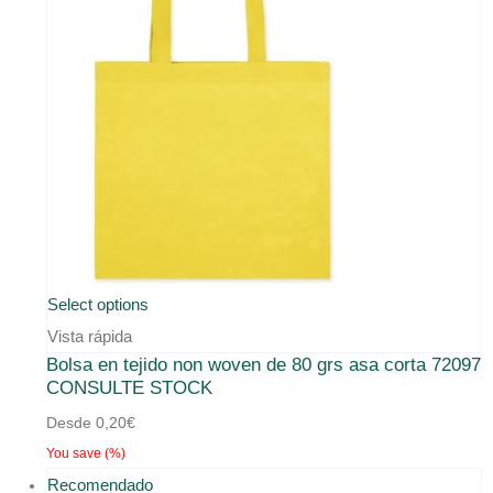
Este
Select options
producto
Vista rápida
Bolsa en tejido non woven de 80 grs asa corta 72097
tiene
CONSULTE STOCK
múltiples
Desde
0,20
€
variantes.
You save
(
%)
Las
Recomendado