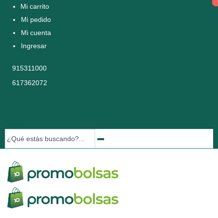
Mi carrito
Mi pedido
Mi cuenta
Ingresar
915311000
617362072
Buscar