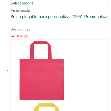
Este
Select options
producto
Vista rápida
Bolsa plegable para personalizar.72051 Promobolsas
tiene
múltiples
Desde
0,82
€
variantes.
You save
(
%)
Las
opciones
se
pueden
elegir
en
la
página
de
producto