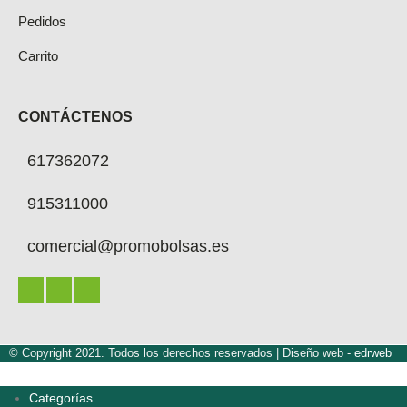
Pedidos
Carrito
CONTÁCTENOS
617362072
915311000
comercial@promobolsas.es
© Copyright 2021. Todos los derechos reservados |
Diseño web -
edrweb
Categorías