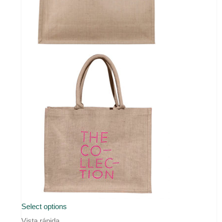
de
producto
Select options
Vista rápida