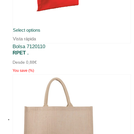
Este
Select options
producto
Vista rápida
Bolsa 7120110
tiene
RPET .
múltiples
Desde
0,88
€
variantes.
You save
(
%)
Las
opciones
se
pueden
elegir
en
la
página