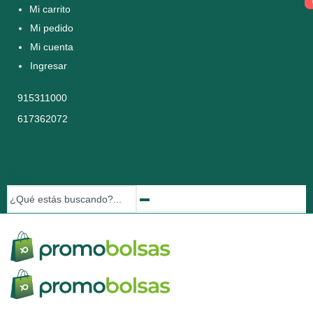
Mi carrito
Mi pedido
Mi cuenta
Ingresar
915311000
617362072
Buscar