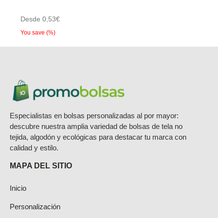
múltiples
Desde
0,53
€
variantes.
You save
(
%)
Las
opciones
se
pueden
elegir
en
Especialistas en bolsas personalizadas al por mayor:
la
descubre nuestra amplia variedad de bolsas de tela no
página
tejida, algodón y ecológicas para destacar tu marca con
calidad y estilo.
de
producto
MAPA DEL SITIO
Inicio
Personalización