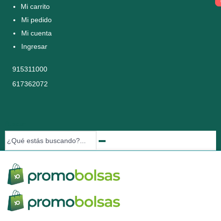
Mi carrito
Mi pedido
Mi cuenta
Ingresar
915311000
617362072
Buscar