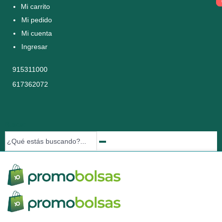
Mi carrito
Mi pedido
Mi cuenta
Ingresar
915311000
617362072
Buscar