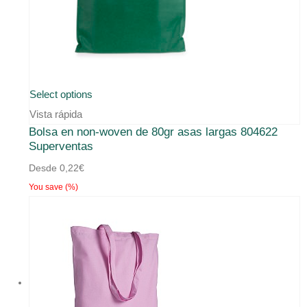
Este
Select options
producto
Vista rápida
Bolsa en non-woven de 80gr asas largas 804622
tiene
Superventas
múltiples
Desde
0,22
€
variantes.
You save
(
%)
Las
opciones
se
pueden
elegir
en