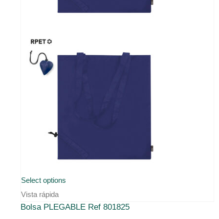
Este
Select options
producto
Vista rápida
Bolsa PLEGABLE Ref 801825
tiene