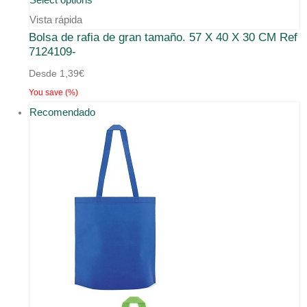
producto
Vista rápida
Bolsa de rafia de gran tamaño. 57 X 40 X 30 CM Ref
tiene
7124109-
múltiples
Desde
1,39
€
variantes.
You save
(
%)
Las
Recomendado
opciones
se
pueden
elegir
en
la
página
de
producto