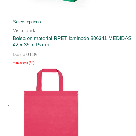
Este
Select options
producto
Vista rápida
Bolsa en material RPET laminado 806341 MEDIDAS
tiene
42 x 35 x 15 cm
múltiples
Desde
0,83
€
variantes.
You save
(
%)
Las
opciones
se
pueden
elegir
en
la
página
de