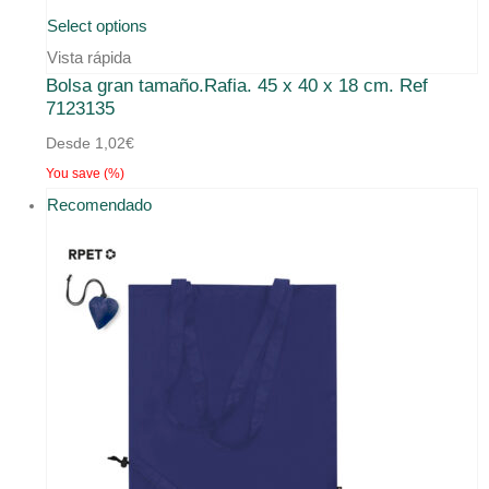
Este
Select options
producto
Vista rápida
Bolsa gran tamaño.Rafia. 45 x 40 x 18 cm. Ref
tiene
7123135
múltiples
Desde
1,02
€
variantes.
You save
(
%)
Las
Recomendado
opciones
se
pueden
elegir
en
la
página
de
producto