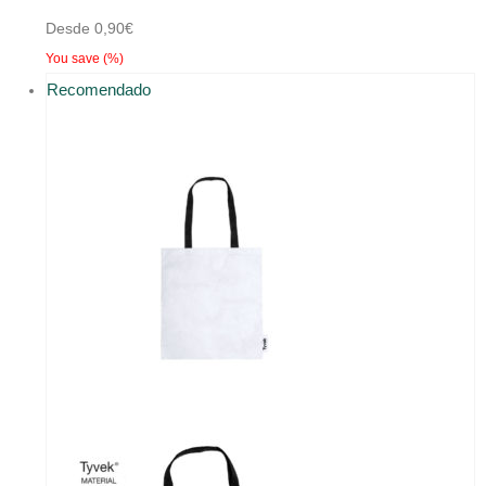
múltiples
Desde
0,90
€
variantes.
You save
(
%)
Las
Recomendado
opciones
se
pueden
elegir
en
la
página
de
producto