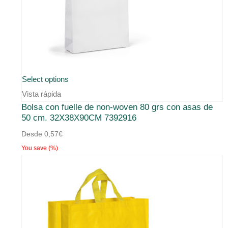
Este
Select options
producto
Vista rápida
Bolsa con fuelle de non-woven 80 grs con asas de
tiene
50 cm. 32X38X90CM 7392916
múltiples
Desde
0,57
€
variantes.
You save
(
%)
Las
opciones
se
pueden
elegir
en