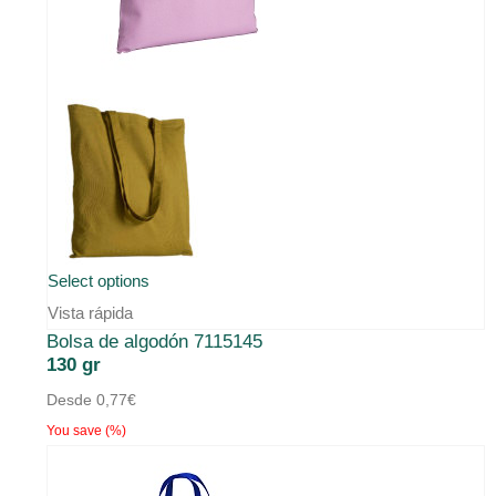
la
página
de
producto
Este
Select options
producto
Vista rápida
Bolsa de algodón 7115145
tiene
130 gr
múltiples
Desde
0,77
€
variantes.
You save
(
%)
Las
opciones