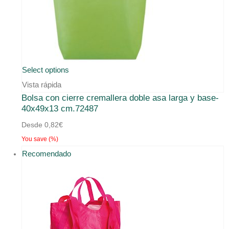
Este
Select options
producto
Vista rápida
Bolsa con cierre cremallera doble asa larga y base-
tiene
40x49x13 cm.72487
múltiples
Desde
0,82
€
variantes.
You save
(
%)
Las
Recomendado
opciones
se
pueden
elegir
en