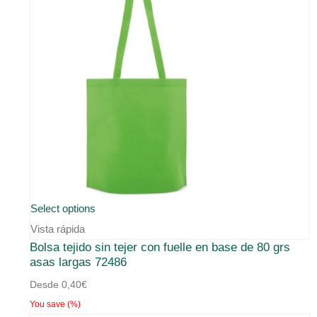
Este
Select options
producto
Vista rápida
Bolsa tejido sin tejer con fuelle en base de 80 grs
tiene
asas largas 72486
múltiples
Desde
0,40
€
variantes.
You save
(
%)
Las