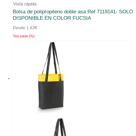
producto
Vista rápida
Bolsa de polipropileno doble asa Ref 7119141- SOLO
tiene
DISPONIBLE EN COLOR FUCSIA
múltiples
Desde
1,63
€
variantes.
You save
(
%)
Las
opciones
se
pueden
elegir
en
la
página
de
producto