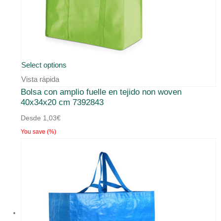
Este
Select options
producto
Vista rápida
Bolsa con amplio fuelle en tejido non woven
tiene
40x34x20 cm 7392843
múltiples
Desde
1,03
€
variantes.
You save
(
%)
Las
opciones
se
pueden
elegir
en