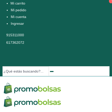
Mi carrito
Mi pedido
Mi cuenta
Ingresar
915311000
617362072
Buscar