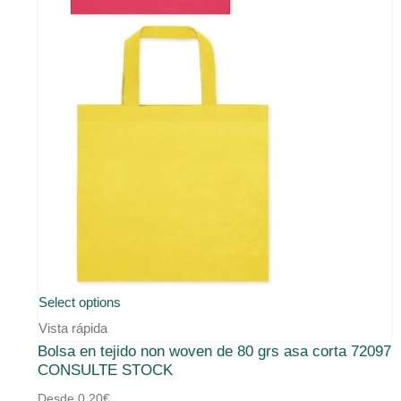
producto
Este
Select options
producto
Vista rápida
Bolsa en tejido non woven de 80 grs asa corta 72097
tiene
CONSULTE STOCK
múltiples
Desde
0,20
€