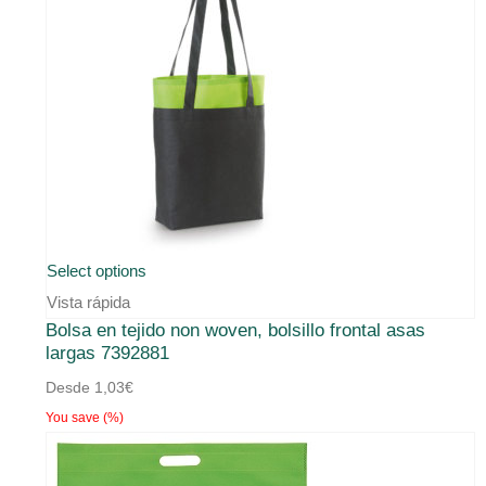
Este
Select options
producto
Vista rápida
Bolsa en tejido non woven, bolsillo frontal asas
tiene
largas 7392881
múltiples
Desde
1,03
€
variantes.
You save
(
%)
Las
opciones