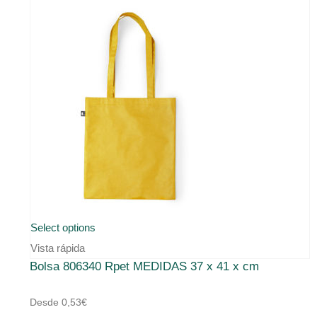
Este
Select options
producto
Vista rápida
Bolsa 806340 Rpet MEDIDAS 37 x 41 x cm
tiene
múltiples
Desde
0,53
€
variantes.