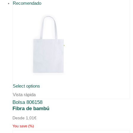
Recomendado
opciones
se
pueden
elegir
en
la
página
de
producto
Select options
Vista rápida
Bolsa 806158
Fibra de bambú
Desde
1,01
€
You save
(
%)