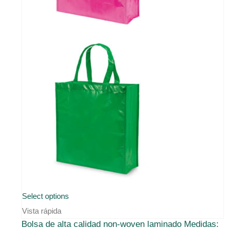
producto
Este
Select options
producto
Vista rápida
Bolsa de alta calidad non-woven laminado Medidas:
tiene