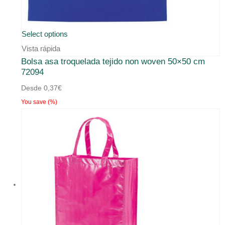
Este
Select options
producto
Vista rápida
Bolsa asa troquelada tejido non woven 50×50 cm
tiene
72094
múltiples
Desde
0,37
€
variantes.
You save
(
%)
Las
opciones
se
pueden
elegir
en
la
página
de