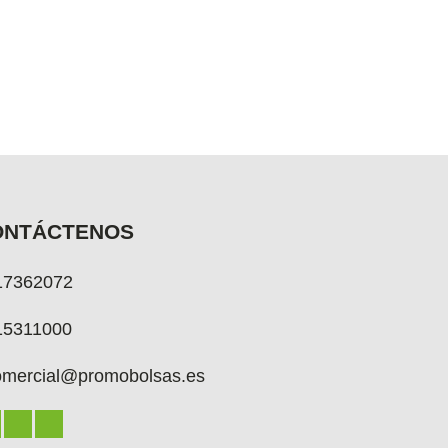
ONTÁCTENOS
17362072
15311000
omercial@promobolsas.es