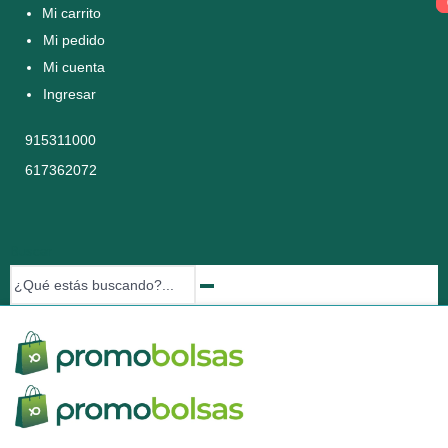
Mi carrito
Mi pedido
Mi cuenta
Ingresar
915311000
617362072
Buscar