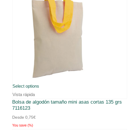
Este
Select options
producto
Vista rápida
Bolsa de algodón tamaño mini asas cortas 135 grs
tiene
7116123
múltiples
Desde
0,75
€
variantes.
You save
(
%)
Las