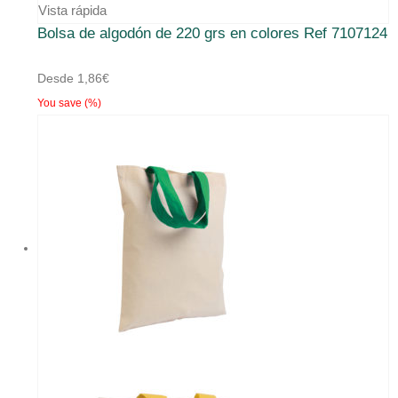
producto
Vista rápida
Bolsa de algodón de 220 grs en colores Ref 7107124
tiene
múltiples
Desde
1,86
€
variantes.
You save
(
%)
Las
opciones
se
pueden
elegir
en
la
página
de
producto