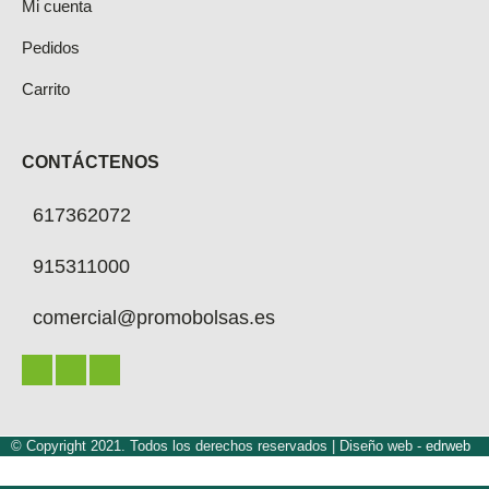
Mi cuenta
Pedidos
Carrito
CONTÁCTENOS
617362072
915311000
comercial@promobolsas.es
© Copyright 2021. Todos los derechos reservados |
Diseño web -
edrweb