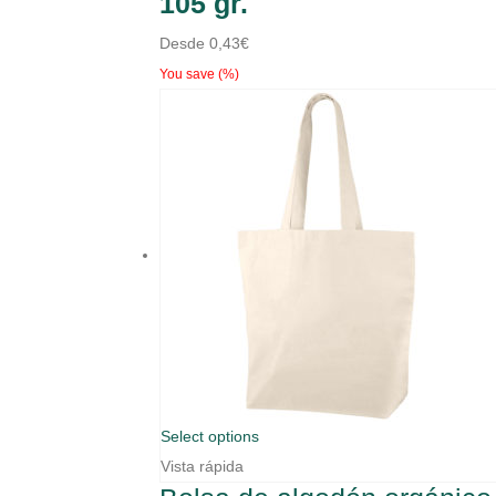
105 gr.
Desde
0,43
€
You save
(
%)
Select options
Vista rápida