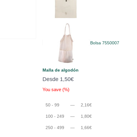
Bolsa 7550007
Malla de algodón
Desde
1,50
€
You save
(
%)
50 - 99
—
2,16
€
100 - 249
—
1,80
€
250 - 499
—
1,66
€