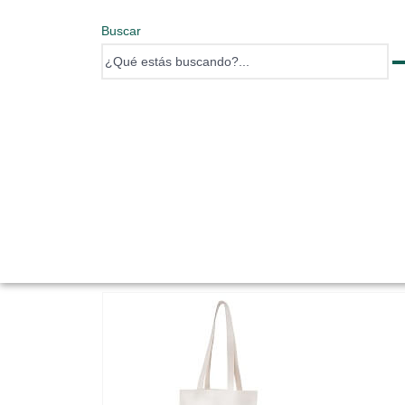
Buscar
0 items
0 items