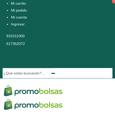
Mi carrito
Mi pedido
Mi cuenta
Ingresar
915311000
617362072
Buscar