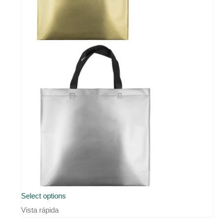
la
página
de
producto
Este
Select options
producto
Vista rápida