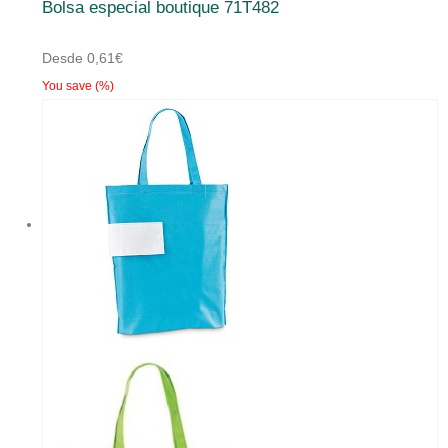
Bolsa especial boutique 71T482
tiene
múltiples
Desde
0,61
€
variantes.
You save
(
%)
Las
opciones
se
pueden
elegir
en
la
página
de
producto