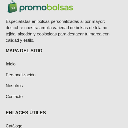
elegir
en
Especialistas en bolsas personalizadas al por mayor:
la
descubre nuestra amplia variedad de bolsas de tela no
página
tejida, algodón y ecológicas para destacar tu marca con
calidad y estilo.
de
producto
MAPA DEL SITIO
Inicio
Personalización
Nosotros
Contacto
ENLACES ÚTILES
Catálogo