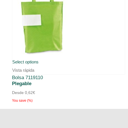
Este
Select options
producto
Vista rápida
Bolsa 7119110
tiene
Plegable
múltiples
Desde
0,62
€
variantes.
You save
(
%)
Las
opciones
se
pueden