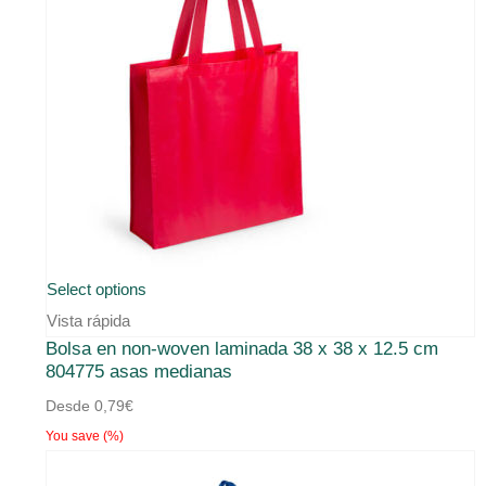
Este
Select options
producto
Vista rápida
Bolsa en non-woven laminada 38 x 38 x 12.5 cm
tiene
804775 asas medianas
múltiples
Desde
0,79
€
variantes.
You save
(
%)
Las
opciones