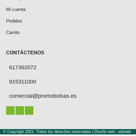
Mi cuenta
Pedidos
Carrito
CONTÁCTENOS
617362072
915311000
comercial@promobolsas.es
© Copyright 2021. Todos los derechos reservados |
Diseño web -
edrweb