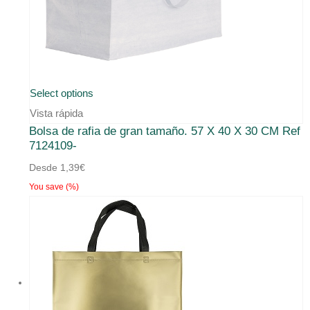
Este
Select options
producto
Vista rápida
Bolsa de rafia de gran tamaño. 57 X 40 X 30 CM Ref
tiene
7124109-
múltiples
Desde
1,39
€
variantes.
You save
(
%)
Las
opciones
se
pueden
elegir
en