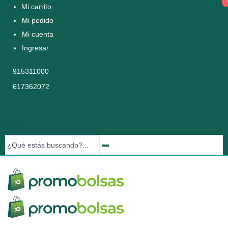
Mi carrito
Mi pedido
Mi cuenta
Ingresar
915311000
617362072
Buscar