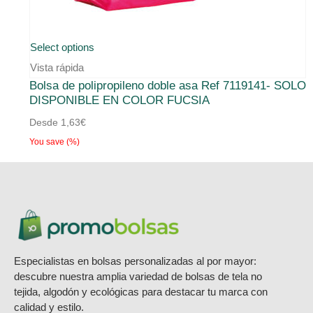
Este
Select options
producto
Vista rápida
Bolsa de polipropileno doble asa Ref 7119141- SOLO
tiene
DISPONIBLE EN COLOR FUCSIA
múltiples
Desde
1,63
€
variantes.
You save
(
%)
Las
opciones
se
pueden
elegir
en
Especialistas en bolsas personalizadas al por mayor:
la
descubre nuestra amplia variedad de bolsas de tela no
página
tejida, algodón y ecológicas para destacar tu marca con
calidad y estilo.
de