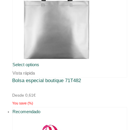
Este
Select options
producto
Vista rápida
Bolsa especial boutique 71T482
tiene
múltiples
Desde
0,61
€
variantes.
You save
(
%)
Las
Recomendado
opciones
se