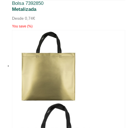
Bolsa 7392850
tiene
Metalizada
múltiples
Desde
0,74
€
variantes.
You save
(
%)
Las
opciones
se
pueden
elegir
en
la
página
de
producto