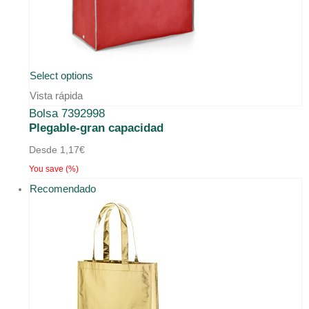
Este
Select options
producto
Vista rápida
Bolsa 7392998
tiene
Plegable-gran capacidad
múltiples
Desde
1,17
€
variantes.
You save
(
%)
Las
Recomendado
opciones
se
pueden
elegir
en
la