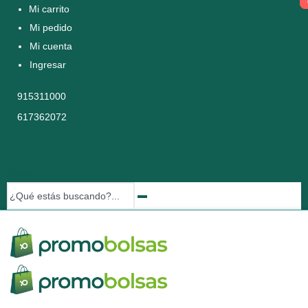
Mi carrito
Mi pedido
Mi cuenta
Ingresar
915311000
617362072
Buscar