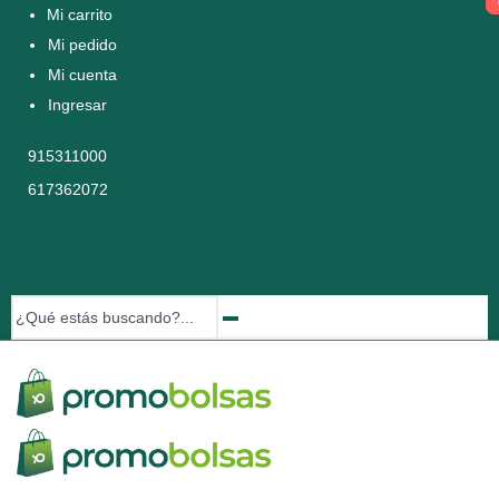
Mi carrito
Mi pedido
Mi cuenta
Ingresar
915311000
617362072
Buscar