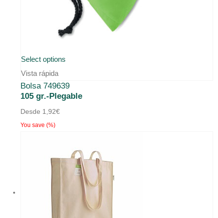
Este
Select options
producto
Vista rápida
Bolsa 749639
tiene
105 gr.-Plegable
múltiples
Desde
1,92
€
variantes.
You save
(
%)
Las
opciones
se
pueden
elegir
en
la