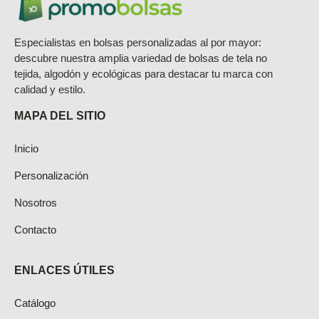
elegir
en
Especialistas en bolsas personalizadas al por mayor:
la
descubre nuestra amplia variedad de bolsas de tela no
página
tejida, algodón y ecológicas para destacar tu marca con
calidad y estilo.
de
producto
MAPA DEL SITIO
Inicio
Personalización
Nosotros
Contacto
ENLACES ÚTILES
Catálogo