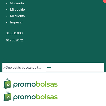
Mi carrito
Mi pedido
Mi cuenta
Ingresar
915311000
617362072
Buscar