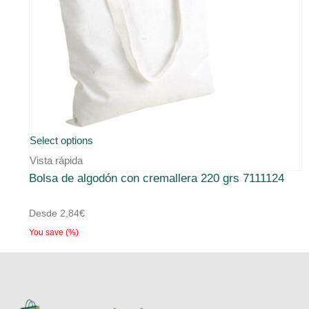
Este
Select options
producto
Vista rápida
Bolsa de algodón con cremallera 220 grs 7111124
tiene
múltiples
Desde
2,84
€
variantes.
You save
(
%)
Las
opciones
se
pueden