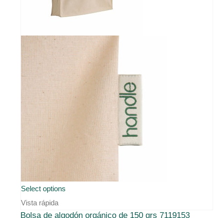
página
de
producto
Select options
Vista rápida
Bolsa de algodón orgánico de 150 grs 7119153