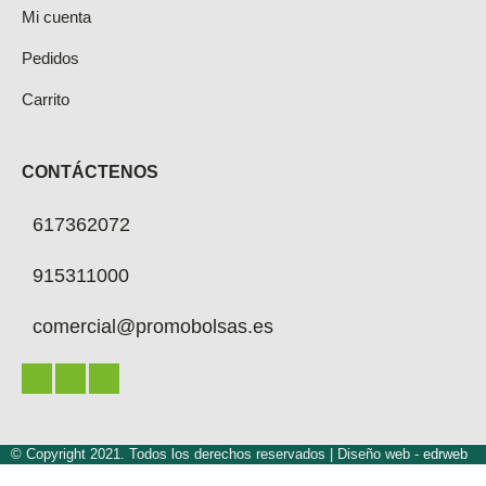
Mi cuenta
Pedidos
Carrito
CONTÁCTENOS
617362072
915311000
comercial@promobolsas.es
© Copyright 2021. Todos los derechos reservados |
Diseño web -
edrweb