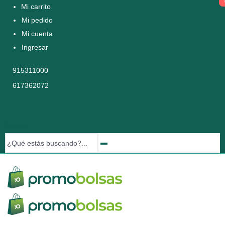
Mi carrito
Mi pedido
Mi cuenta
Ingresar
915311000
617362072
Buscar