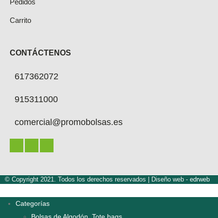
Pedidos
Carrito
CONTÁCTENOS
617362072
915311000
comercial@promobolsas.es
© Copyright 2021. Todos los derechos reservados |
Diseño web -
edrweb
Categorías
Bolsas de Algodón. Tote bags