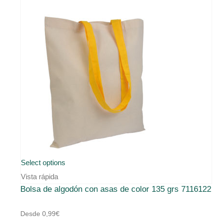
producto
Este
Select options
producto
Vista rápida
Bolsa de algodón con asas de color 135 grs 7116122
tiene
múltiples
Desde
0,99
€