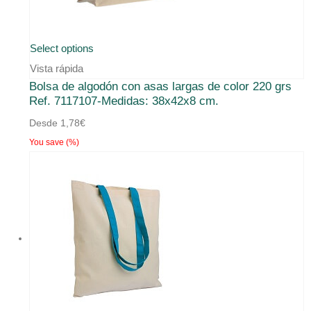
Este
Select options
producto
Vista rápida
Bolsa de algodón con asas largas de color 220 grs
tiene
Ref. 7117107-Medidas: 38x42x8 cm.
múltiples
Desde
1,78
€
variantes.
You save
(
%)
Las
opciones
se
pueden
elegir
en
la
página
de