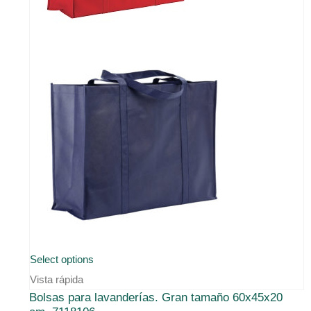
Este
Select options
producto
Vista rápida
Bolsas para lavanderías. Gran tamaño 60x45x20
tiene