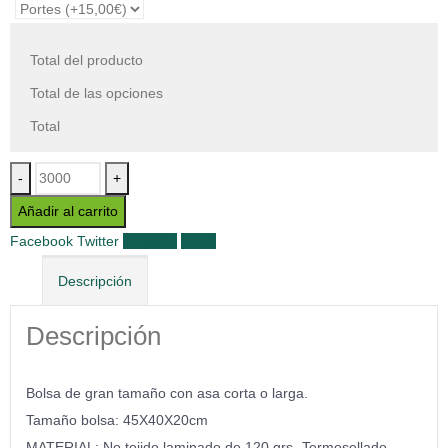
Total del producto
Total de las opciones
Total
-
+
Añadir al carrito
Facebook
Twitter
LinkedIn
Email
Descripción
Descripción
Bolsa de gran tamaño con asa corta o larga.
Tamaño bolsa: 45X40X20cm
MATERIAL: No tejido laminado de 120 grs -Termosellado