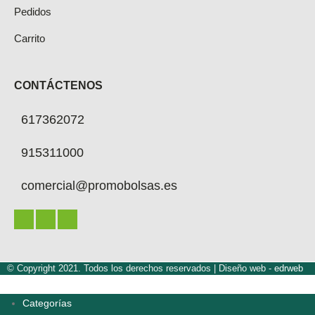
Pedidos
Carrito
CONTÁCTENOS
617362072
915311000
comercial@promobolsas.es
© Copyright 2021. Todos los derechos reservados |
Diseño web -
edrweb
Categorías