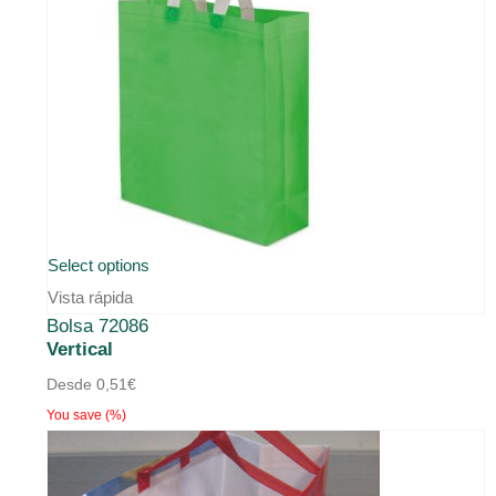
Este
Select options
producto
Vista rápida
Bolsa 72086
tiene
Vertical
múltiples
Desde
0,51
€
variantes.
You save
(
%)
Las
opciones
se