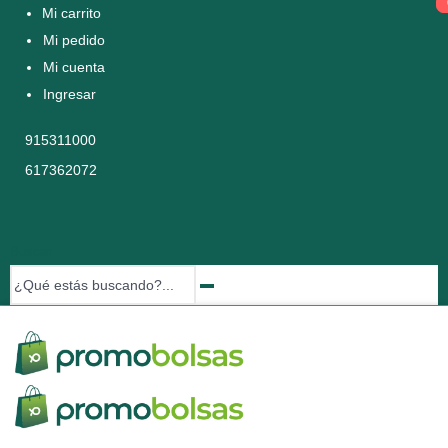
Mi carrito
Mi pedido
Mi cuenta
Ingresar
915311000
617362072
Buscar