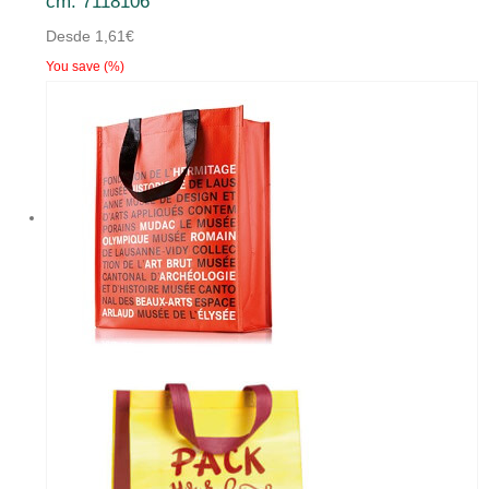
cm. 7118106
múltiples
Desde
1,61
€
variantes.
You save
(
%)
Las
opciones
se
pueden
elegir
en
la
página
de
producto