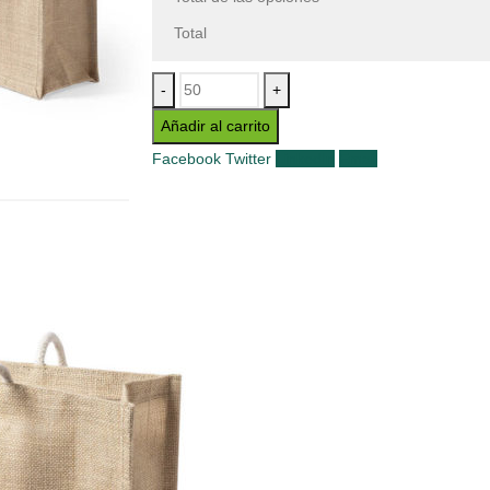
Total
-
+
Añadir al carrito
Facebook
Twitter
LinkedIn
Email