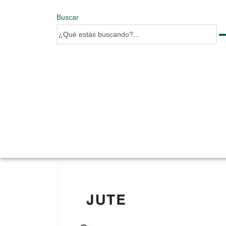
Buscar
0 items
0 items