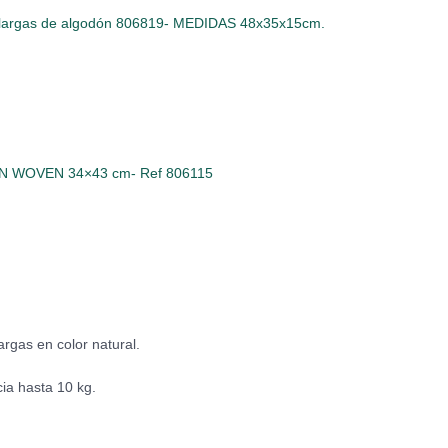
s largas de algodón 806819- MEDIDAS 48x35x15cm.
NON WOVEN 34×43 cm- Ref 806115
rgas en color natural.
cia hasta 10 kg.