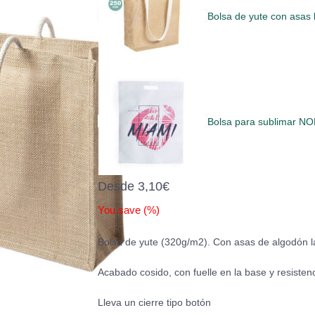
Bolsa de yute con asa
Bolsa para sublimar 
Desde
3,10
€
You save
(
%)
Bolsa de yute (320g/m2). Con asas de algodón la
Acabado cosido, con fuelle en la base y resisten
Lleva un cierre tipo botón