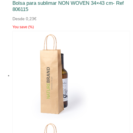
Bolsa para sublimar NON WOVEN 34×43 cm- Ref
806115
Desde
0,23
€
You save
(
%)