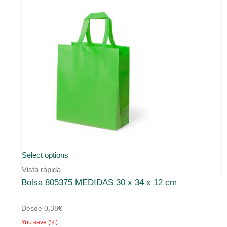
Este
Select options
producto
Vista rápida
Bolsa 805375 MEDIDAS 30 x 34 x 12 cm
tiene
múltiples
Desde
0,38
€
variantes.
You save
(
%)