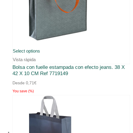
Este
Select options
producto
Vista rápida
Bolsa con fuelle estampada con efecto jeans. 38 X
tiene
42 X 10 CM Ref 7719149
múltiples
Desde
0,71
€
variantes.
You save
(
%)
Las
opciones
se
pueden
elegir