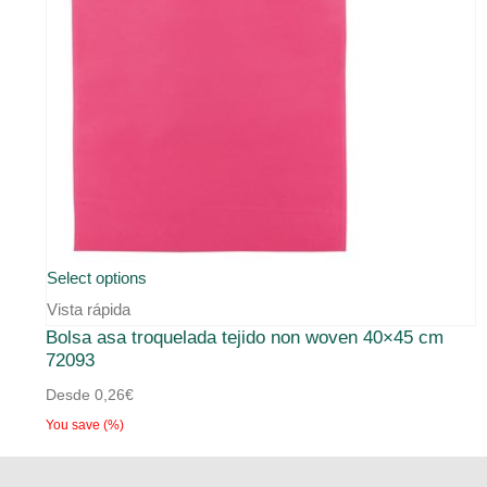
Este
Select options
producto
Vista rápida
Bolsa asa troquelada tejido non woven 40×45 cm
tiene
72093
múltiples
Desde
0,26
€
variantes.
You save
(
%)
Las
opciones