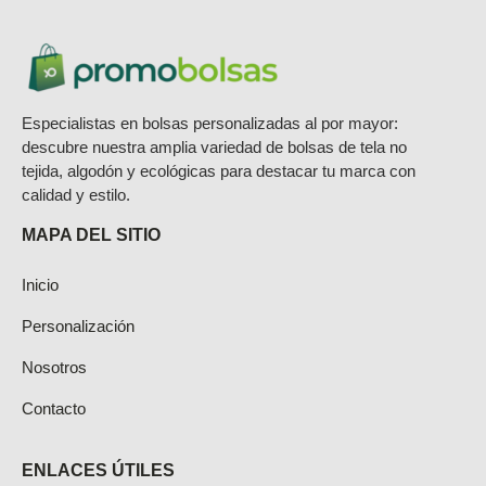
se
pueden
elegir
en
Especialistas en bolsas personalizadas al por mayor:
la
descubre nuestra amplia variedad de bolsas de tela no
página
tejida, algodón y ecológicas para destacar tu marca con
calidad y estilo.
de
producto
MAPA DEL SITIO
Inicio
Personalización
Nosotros
Contacto
ENLACES ÚTILES