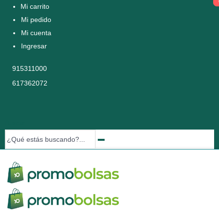
Mi carrito
Mi pedido
Mi cuenta
Ingresar
915311000
617362072
Buscar