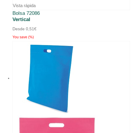
producto
Vista rápida
Bolsa 72086
tiene
Vertical
múltiples
Desde
0,51
€
variantes.
You save
(
%)
Las
opciones
se
pueden
elegir
en
la
página
de
producto