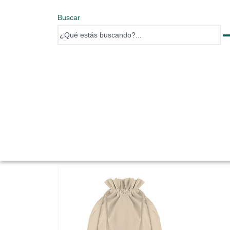
Buscar
0 items
0 items