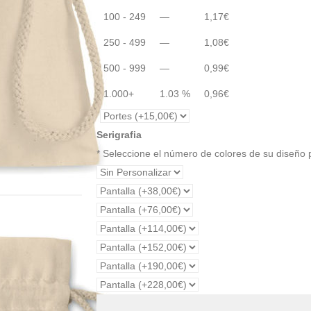
100 - 249
—
1,17
€
250 - 499
—
1,08
€
500 - 999
—
0,99
€
1.000+
1.03 %
0,96
€
Serigrafia
* Seleccione el número de colores de su diseño