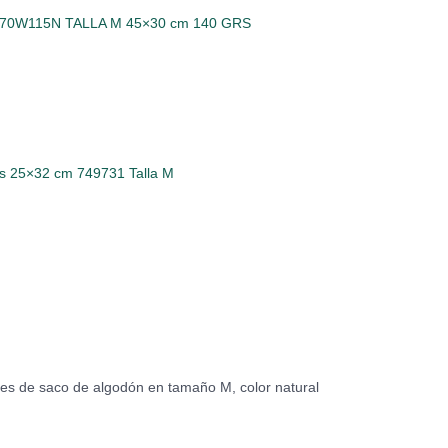
o 70W115N TALLA M 45×30 cm 140 GRS
rs 25×32 cm 749731 Talla M
es de saco de algodón en tamaño M, color natural