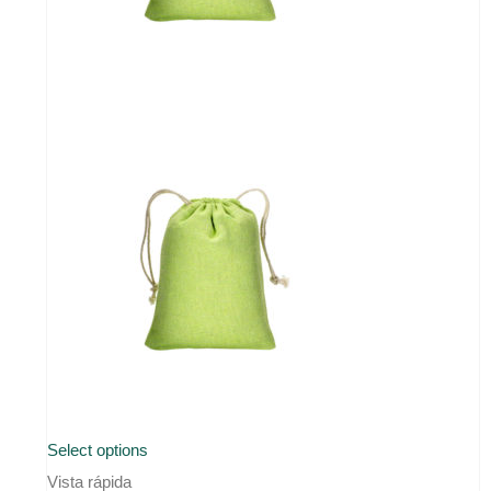
Este
Select options
producto
Vista rápida