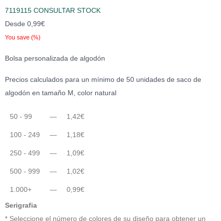
7119115 CONSULTAR STOCK
Desde
0,99
€
You save
(
%)
Bolsa personalizada de algodón
Precios calculados para un mínimo de 50 unidades de saco de
algodón en tamaño M, color natural
50 - 99
—
1,42
€
100 - 249
—
1,18
€
250 - 499
—
1,09
€
500 - 999
—
1,02
€
1.000+
—
0,99
€
Serigrafia
* Seleccione el número de colores de su diseño para obtener un