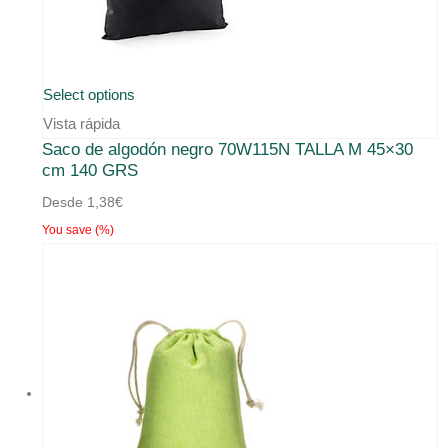
la
página
de
producto
Select options
Vista rápida
Saco de algodón negro 70W115N TALLA M 45×30
cm 140 GRS
Desde
1,38
€
You save
(
%)