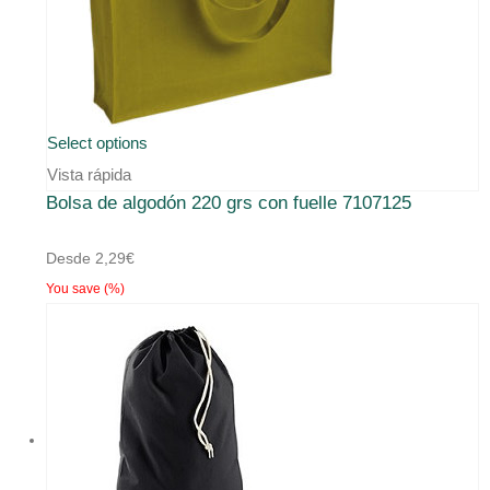
Este
Select options
producto
Vista rápida
Bolsa de algodón 220 grs con fuelle 7107125
tiene
múltiples
Desde
2,29
€
variantes.
You save
(
%)
Las
opciones
se
pueden
elegir
en