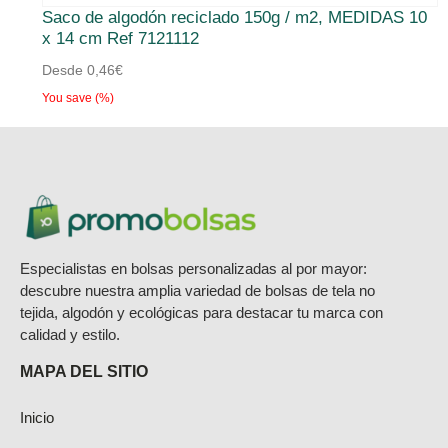
Saco de algodón reciclado 150g / m2, MEDIDAS 10
tiene
x 14 cm Ref 7121112
múltiples
Desde
0,46
€
variantes.
You save
(
%)
Las
opciones
se
pueden
elegir
en
Especialistas en bolsas personalizadas al por mayor:
la
descubre nuestra amplia variedad de bolsas de tela no
página
tejida, algodón y ecológicas para destacar tu marca con
calidad y estilo.
de
producto
MAPA DEL SITIO
Inicio