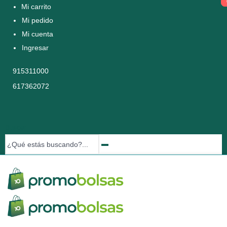
Mi carrito
Mi pedido
Mi cuenta
Ingresar
915311000
617362072
Buscar