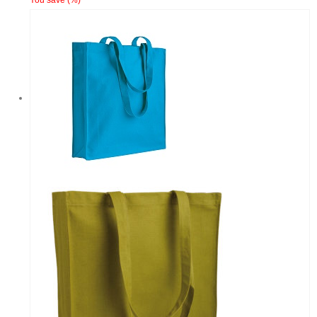
You save
(
%)