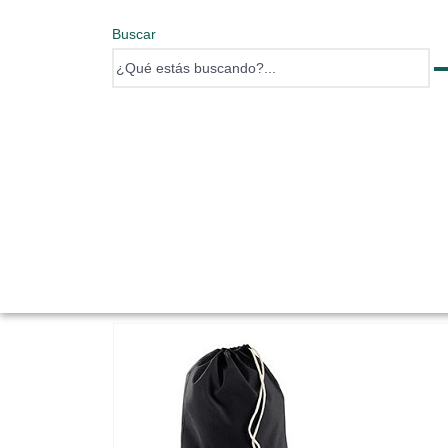
Buscar
0 items
0 items