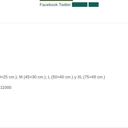
Facebook
Twitter
LinkedIn
Email
0×25 cm.); M (45×30 cm.); L (50×40 cm.) y XL (75×49 cm.)
311000