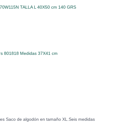
o 70W115N TALLA L 40X50 cm 140 GRS
grs 801818 Medidas 37X41 cm
des Saco de algodón en tamaño XL.Seis medidas