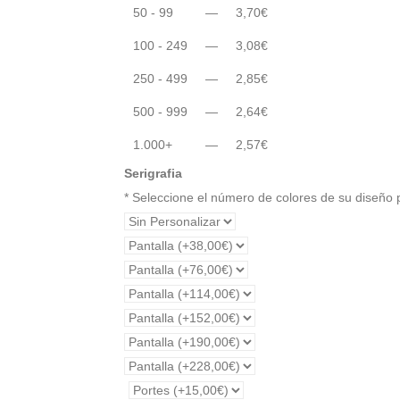
50 - 99
—
3,70
€
100 - 249
—
3,08
€
250 - 499
—
2,85
€
500 - 999
—
2,64
€
1.000+
—
2,57
€
Serigrafia
* Seleccione el número de colores de su diseño