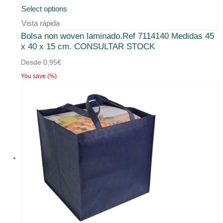
Este
Select options
producto
Vista rápida
Bolsa non woven laminado.Ref 7114140 Medidas 45
tiene
x 40 x 15 cm. CONSULTAR STOCK
múltiples
Desde
0,95
€
variantes.
You save
(
%)
Las
opciones
se
pueden
elegir
en
la
página
de
producto