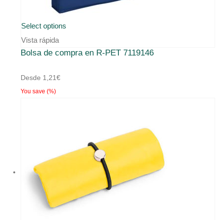
Este
Select options
producto
Vista rápida
Bolsa de compra en R-PET 7119146
tiene
múltiples
Desde
1,21
€
variantes.
You save
(
%)
Las
opciones
se
pueden
elegir
en
la
página
de