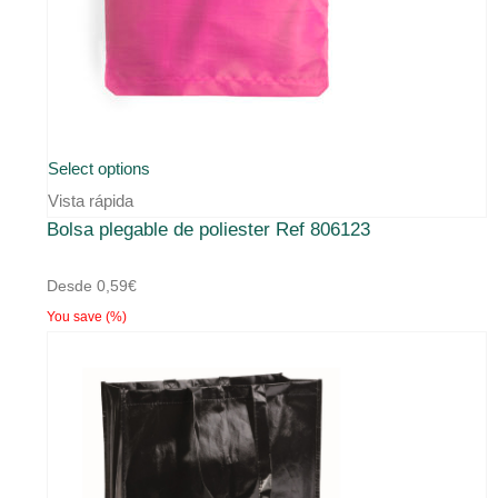
Este
Select options
producto
Vista rápida
Bolsa plegable de poliester Ref 806123
tiene
múltiples
Desde
0,59
€
variantes.
You save
(
%)
Las
opciones
se
pueden
elegir
en