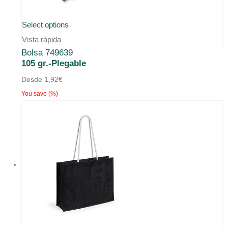
Este
Select options
producto
Vista rápida
Bolsa 749639
tiene
105 gr.-Plegable
múltiples
Desde
1,92
€
variantes.
You save
(
%)
Las
opciones
se
pueden
elegir
en
la
página
de