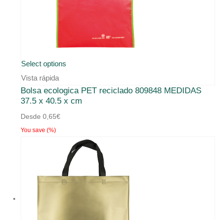
Este
Select options
producto
Vista rápida
Bolsa ecologica PET reciclado 809848 MEDIDAS
tiene
37.5 x 40.5 x cm
múltiples
Desde
0,65
€
variantes.
You save
(
%)
Las
opciones
se
pueden
elegir
en
la