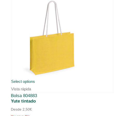
producto
Este
Select options
producto
Vista rápida
Bolsa 804883
tiene
Yute tintado
múltiples
Desde
2,50
€
variantes.