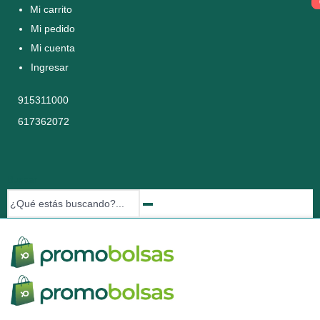
Mi carrito
Mi pedido
Mi cuenta
Ingresar
915311000
617362072
Buscar