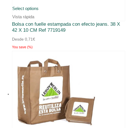
Este
Select options
producto
Vista rápida
Bolsa con fuelle estampada con efecto jeans. 38 X
tiene
42 X 10 CM Ref 7719149
múltiples
Desde
0,71
€
variantes.
You save
(
%)
Las
opciones
se
pueden
elegir
en
la
página
de
producto