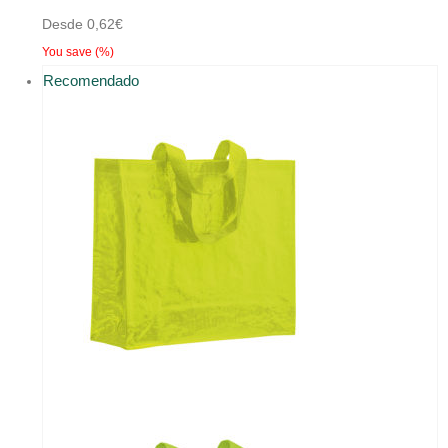
múltiples
Desde
0,62
€
variantes.
You save
(
%)
Las
Recomendado
opciones
se
pueden
elegir
en
la
página
de
producto