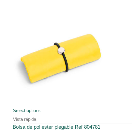
producto
Este
Select options
producto
Vista rápida
Bolsa de poliester plegable Ref 804781
tiene