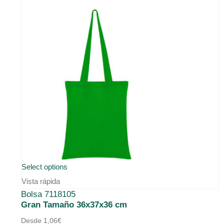
Este
Select options
producto
Vista rápida
Bolsa 7118105
tiene
Gran Tamaño 36x37x36 cm
múltiples
Desde
1,06
€