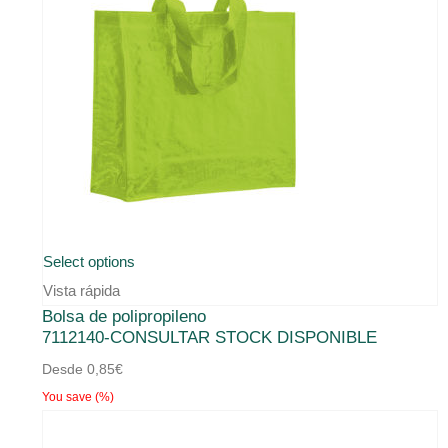
Este
Select options
producto
Vista rápida
Bolsa de polipropileno
tiene
7112140-CONSULTAR STOCK DISPONIBLE
múltiples
Desde
0,85
€
variantes.
You save
(
%)
Las
opciones